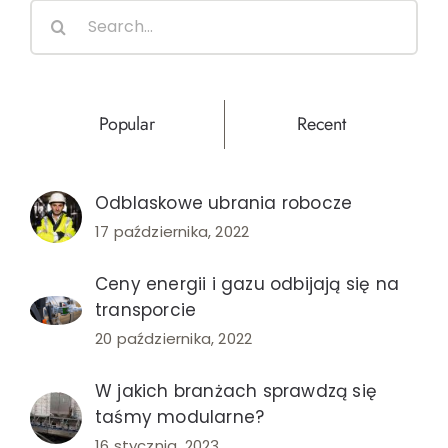
Search
rowery
for:
cargo
na
straży
Popular
Recent
ekologi
Odblaskowe ubrania robocze
17 października, 2022
Ceny energii i gazu odbijają się na
transporcie
20 października, 2022
W jakich branżach sprawdzą się
taśmy modularne?
16 stycznia, 2023