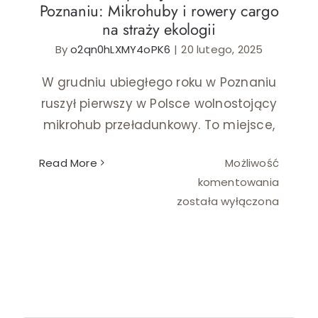
Poznaniu: Mikrohuby i rowery cargo
na straży ekologii
Ślub i wesele
By
o2qn0hLXMY4oPK6
|
20 lutego, 2025
Wystrój wnętrz
W grudniu ubiegłego roku w Poznaniu
ruszył pierwszy w Polsce wolnostojący
mikrohub przeładunkowy. To miejsce,
Read More
Możliwość
Nowato
komentowania
podejś
została wyłączona
do
dosta
w
Poznani
Mikroh
i