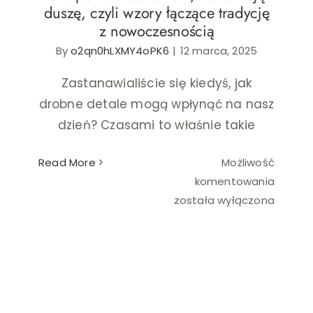
duszę, czyli wzory łączące tradycję
z nowoczesnością
Ślub i wesele
By
o2qn0hLXMY4oPK6
|
12 marca, 2025
Wystrój wnętrz
Zastanawialiście się kiedyś, jak
drobne detale mogą wpłynąć na nasz
dzień? Czasami to właśnie takie
Read More
Możliwość
Skarpet
komentowania
z
została wyłączona
nadruk
które
mają
duszę,
czyli
wzory