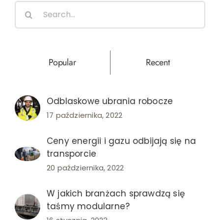
Search
łącząc
for:
tradycj
z
nowocz
Popular
Recent
Odblaskowe ubrania robocze
17 października, 2022
Ceny energii i gazu odbijają się na
transporcie
20 października, 2022
W jakich branżach sprawdzą się
taśmy modularne?