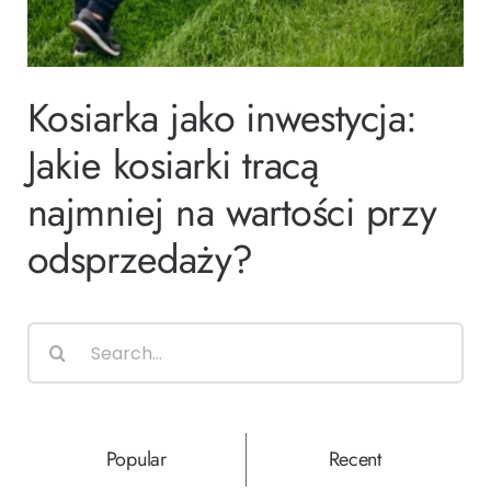
Ślub i wesele
Kosiarka jako inwestycja:
Wystrój wnętrz
Jakie kosiarki tracą
najmniej na wartości przy
odsprzedaży?
Search
for:
Popular
Recent