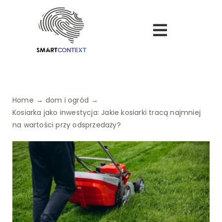
Skip
to
Toggle
content
Navigatio
Bezpieczeństwo
Uroda
Home
dom i ogród
Kosiarka jako inwestycja: Jakie kosiarki tracą najmniej
Turystyka
na wartości przy odsprzedaży?
Logistyka
Dietetyka
Finanse