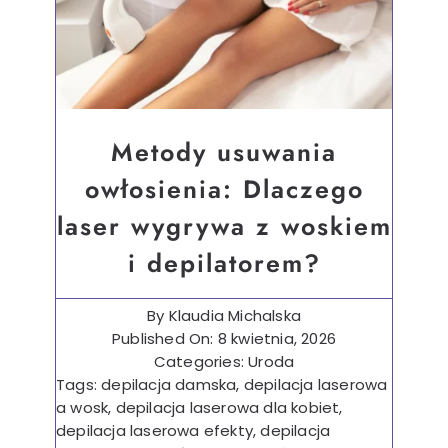
Dietetyka
Finanse
Ślub i wesele
Metody usuwania
owłosienia: Dlaczego
Wystrój wnętrz
laser wygrywa z woskiem
i depilatorem?
By
Klaudia Michalska
Published On: 8 kwietnia, 2026
Categories:
Uroda
Tags:
depilacja damska
,
depilacja laserowa
a wosk
,
depilacja laserowa dla kobiet
,
depilacja laserowa efekty
,
depilacja