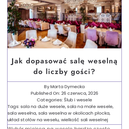
Dietetyka
Finanse
Ślub i wesele
Wystrój wnętrz
Jak dopasować salę weselną
do liczby gości?
By
Marta Dymecka
Published On: 26 czerwca, 2026
Categories:
Ślub i wesele
Tags:
sala na duże wesele
,
sala na małe wesele
,
sala weselna
,
sala weselna w okolicach płocka
,
układ stołów na weselu
,
wielkość sali weselnej