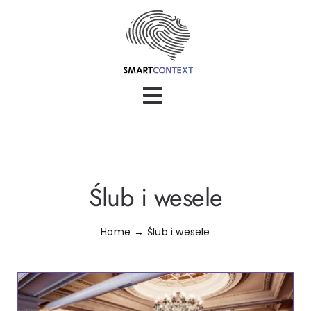
Skip
to
content
Toggle
Navigation
Bezpieczeństwo
Uroda
Ślub i wesele
Turystyka
Home
Ślub i wesele
Logistyka