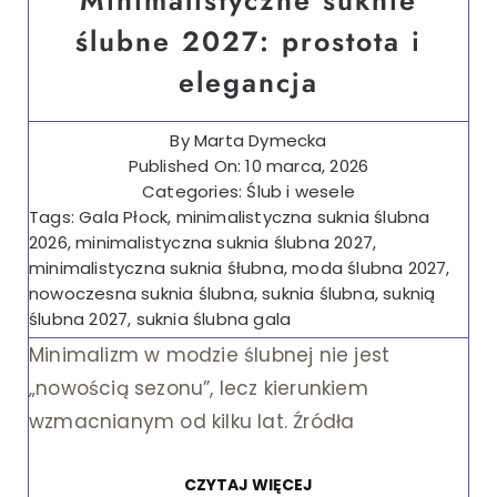
ślubne 2027: prostota i
elegancja
By
Marta Dymecka
Published On: 10 marca, 2026
Categories:
Ślub i wesele
Tags:
Gala Płock
,
minimalistyczna suknia ślubna
2026
,
minimalistyczna suknia ślubna 2027
,
minimalistyczna suknia śłubna
,
moda ślubna 2027
,
nowoczesna suknia ślubna
,
suknia ślubna
,
suknią
ślubna 2027
,
suknia ślubna gala
Minimalizm w modzie ślubnej nie jest
„nowością sezonu”, lecz kierunkiem
wzmacnianym od kilku lat. Źródła
CZYTAJ WIĘCEJ