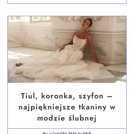
Tiul, koronka, szyfon –
najpiękniejsze tkaniny w
modzie ślubnej
By
o2qn0hLXMY4oPK6