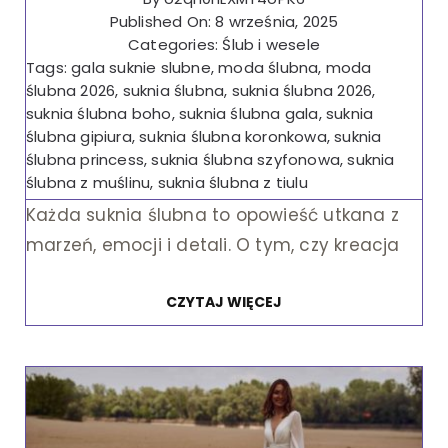
Published On: 8 września, 2025
Categories:
Ślub i wesele
Tags:
gala suknie slubne
,
moda ślubna
,
moda
ślubna 2026
,
suknia ślubna
,
suknia ślubna 2026
,
suknia ślubna boho
,
suknia ślubna gala
,
suknia
ślubna gipiura
,
suknia ślubna koronkowa
,
suknia
ślubna princess
,
suknia ślubna szyfonowa
,
suknia
ślubna z muślinu
,
suknia ślubna z tiulu
Każda suknia ślubna to opowieść utkana z
marzeń, emocji i detali. O tym, czy kreacja
CZYTAJ WIĘCEJ