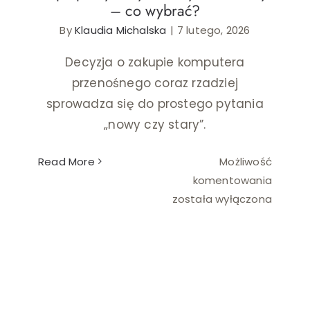
– co wybrać?
By
Klaudia Michalska
|
7 lutego, 2026
Ślub i wesele
Decyzja o zakupie komputera
Wystrój wnętrz
przenośnego coraz rzadziej
sprowadza się do prostego pytania
„nowy czy stary”.
Read More
Możliwość
Laptop
komentowania
używan
została wyłączona
a
nowy
budże
–
co