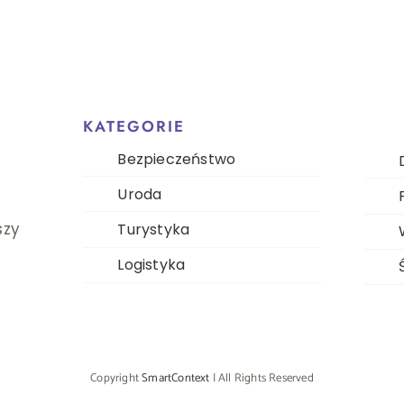
aczego
raz
rto
wiedzić
zym
KATEGORIE
mach
Bezpieczeństwo
elgrzymki?
Uroda
szy
Turystyka
Logistyka
Copyright
SmartContext
| All Rights Reserved