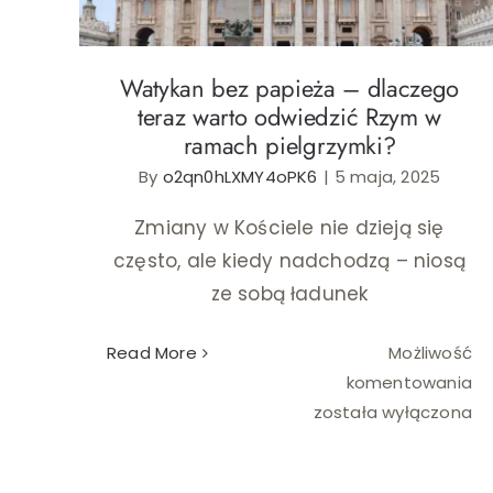
Watykan bez papieża – dlaczego
teraz warto odwiedzić Rzym w
ramach pielgrzymki?
By
o2qn0hLXMY4oPK6
|
5 maja, 2025
Zmiany w Kościele nie dzieją się
często, ale kiedy nadchodzą – niosą
ze sobą ładunek
Read More
Możliwość
Wa
komentowania
be
została wyłączona
pa
–