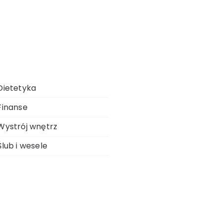
Dietetyka
Finanse
Wystrój wnętrz
Ślub i wesele