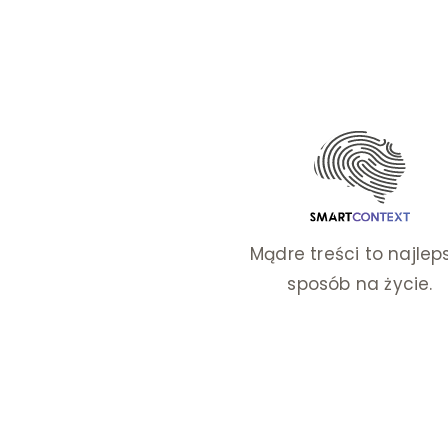
dl
te
wa
od
R
w
ra
pi
Mądre treści to najlep
sposób na życie.