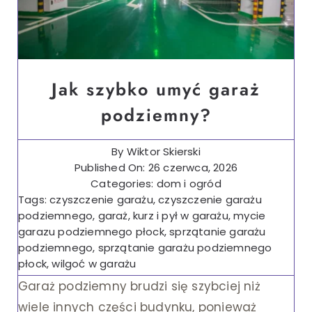
Jak szybko umyć garaż
podziemny?
By
Wiktor Skierski
Published On: 26 czerwca, 2026
Categories:
dom i ogród
Tags:
czyszczenie garażu
,
czyszczenie garażu
podziemnego
,
garaż
,
kurz i pył w garażu
,
mycie
garazu podziemnego płock
,
sprzątanie garażu
podziemnego
,
sprzątanie garażu podziemnego
płock
,
wilgoć w garażu
Garaż podziemny brudzi się szybciej niż
wiele innych części budynku, ponieważ