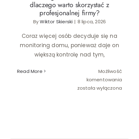
dlaczego warto skorzystać z
profesjonalnej firmy?
Ślub i wesele
By
Wiktor Skierski
|
8 lipca, 2026
Wystrój wnętrz
Coraz więcej osób decyduje się na
monitoring domu, ponieważ daje on
większą kontrolę nad tym,
Read More
Możliwość
Monitor
komentowania
domu
została wyłączona
z
monta
–
dlacze
warto
skorzy