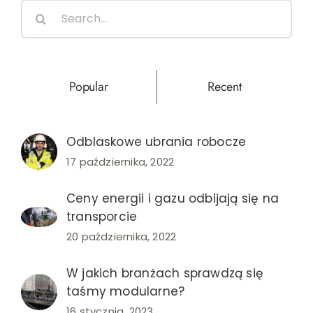
Search
z
for:
profesj
firmy?
Popular
Recent
Odblaskowe ubrania robocze
17 października, 2022
Ceny energii i gazu odbijają się na
transporcie
20 października, 2022
W jakich branżach sprawdzą się
taśmy modularne?
16 stycznia, 2023