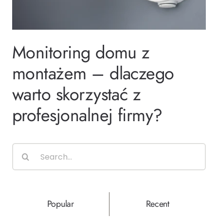
Ślub i wesele
Monitoring domu z
Wystrój wnętrz
montażem – dlaczego
warto skorzystać z
profesjonalnej firmy?
Search
for:
Popular
Recent