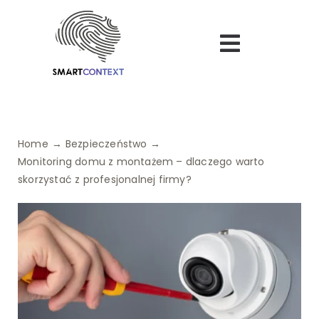
Skip
to
Toggle
content
Navigatio
Bezpieczeństwo
Uroda
Home
Bezpieczeństwo
Monitoring domu z montażem – dlaczego warto
Turystyka
skorzystać z profesjonalnej firmy?
Logistyka
Dietetyka
Finanse