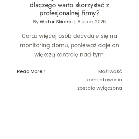
dlaczego warto skorzystać z
profesjonalnej firmy?
Ślub i wesele
By
Wiktor Skierski
|
8 lipca, 2026
Wystrój wnętrz
Coraz więcej osób decyduje się na
monitoring domu, ponieważ daje on
większą kontrolę nad tym,
Read More
Możliwość
Monitor
komentowania
domu
została wyłączona
z
monta
–
dlacze
warto
skorzy