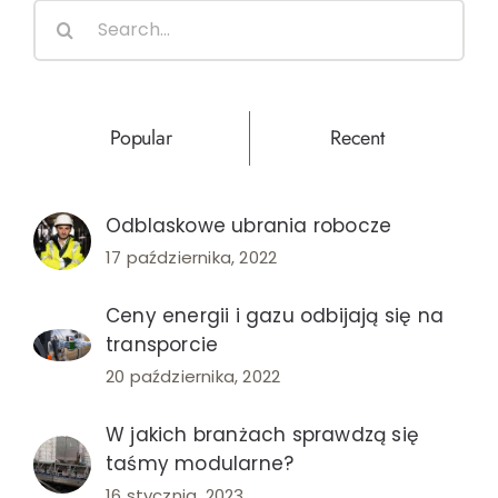
Search
z
for:
profesj
firmy?
Popular
Recent
Odblaskowe ubrania robocze
17 października, 2022
Ceny energii i gazu odbijają się na
transporcie
20 października, 2022
W jakich branżach sprawdzą się
taśmy modularne?
16 stycznia, 2023