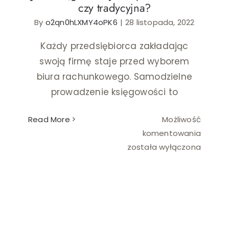
czy tradycyjna?
By
o2qn0hLXMY4oPK6
|
28 listopada, 2022
Ślub i wesele
Każdy przedsiębiorca zakładając
Wystrój wnętrz
swoją firmę staje przed wyborem
biura rachunkowego. Samodzielne
prowadzenie księgowości to
Read More
Możliwość
Jaka
komentowania
księgo
została wyłączona
jest
lepsza
Online
czy
tradyc