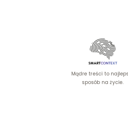
dl
ca
ro
Mądre treści to najlep
sposób na życie.