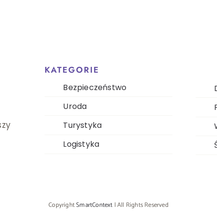
a
lepsz
łej
życia
dziny
KATEGORIE
Bezpieczeństwo
Uroda
szy
Turystyka
Logistyka
Copyright
SmartContext
| All Rights Reserved