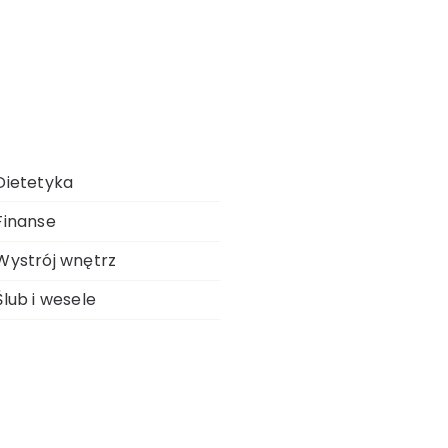
ego
Dietetyka
Finanse
Wystrój wnętrz
Ślub i wesele