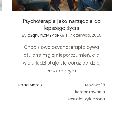
Psychoterapia jako narzędzie do
lepszego życia
By
o2qn0hLXMY4oPK6
|
17 czerwca, 2025
Choć słowo psychoterapia bywa
otulone mgłą nieporozumień, dla
wielu ludzi staje się coraz bardziej
zrozumiałym
Read More
Możliwość
ychoterapia
Psych
komentowania
dzinna
jako
została wyłączona
narzę
parcie
do