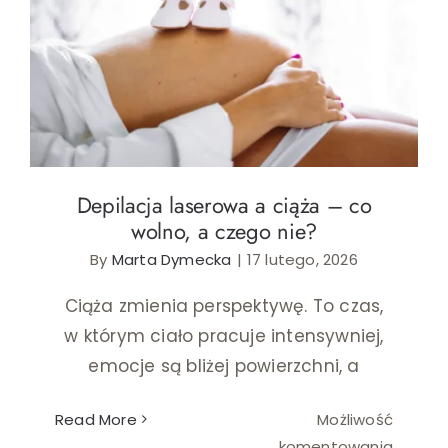
woski
i
Depilacja laserowa a ciąża – co wolno, a
depila
czego nie?
Depilacja laserowa a ciąża – co
wolno, a czego nie?
By
Marta Dymecka
|
17 lutego, 2026
Ciąża zmienia perspektywę. To czas,
w którym ciało pracuje intensywniej,
emocje są bliżej powierzchni, a
Read More
Możliwość
Depilac
komentowania