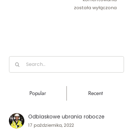
lasero
została wyłączona
a
ciąża
–
co
wolno,
a
Search
czego
for:
nie?
Popular
Recent
Odblaskowe ubrania robocze
17 października, 2022