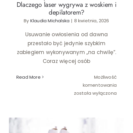
Dlaczego laser wygrywa z woskiem i
depilatorem?
Ślub i wesele
By
Klaudia Michalska
|
8 kwietnia, 2026
Wystrój wnętrz
Usuwanie owłosienia od dawna
przestało być jedynie szybkim
zabiegiem wykonywanym „na chwilę”.
Coraz więcej osób
Read More
Możliwość
Metod
komentowania
usuwan
została wyłączona
owłosie
Dlacze
laser
wygry
z