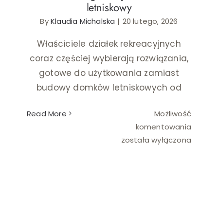
letniskowy
By
Klaudia Michalska
|
20 lutego, 2026
Ślub i wesele
Właściciele działek rekreacyjnych
Wystrój wnętrz
coraz częściej wybierają rozwiązania,
gotowe do użytkowania zamiast
budowy domków letniskowych od
Read More
Możliwość
Domek
komentowania
angiels
została wyłączona
jako
domek
letnisk