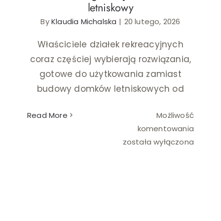
letniskowy
By
Klaudia Michalska
|
20 lutego, 2026
Ślub i wesele
Właściciele działek rekreacyjnych
Wystrój wnętrz
coraz częściej wybierają rozwiązania,
gotowe do użytkowania zamiast
budowy domków letniskowych od
Read More
Możliwość
Domek
komentowania
angiels
została wyłączona
jako
domek
letnisk