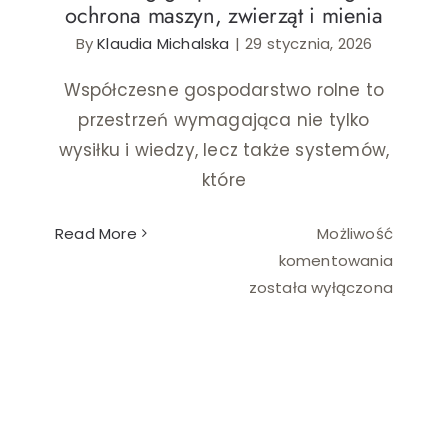
ochrona maszyn, zwierząt i mienia
By
Klaudia Michalska
|
29 stycznia, 2026
Ślub i wesele
Współczesne gospodarstwo rolne to
Wystrój wnętrz
przestrzeń wymagająca nie tylko
wysiłku i wiedzy, lecz także systemów,
które
Read More
Możliwość
Monitor
komentowania
gospo
została wyłączona
rolneg
–
ochron
maszyn
zwierz