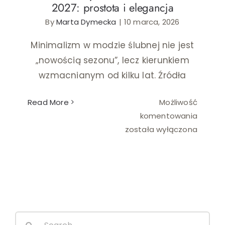
2027: prostota i elegancja
By
Marta Dymecka
|
10 marca, 2026
Ślub i wesele
Minimalizm w modzie ślubnej nie jest
Wystrój wnętrz
„nowością sezonu”, lecz kierunkiem
wzmacnianym od kilku lat. Źródła
Read More
Możliwość
Minimal
komentowania
suknie
została wyłączona
ślubne
2027:
prosto
i
elegan
Search