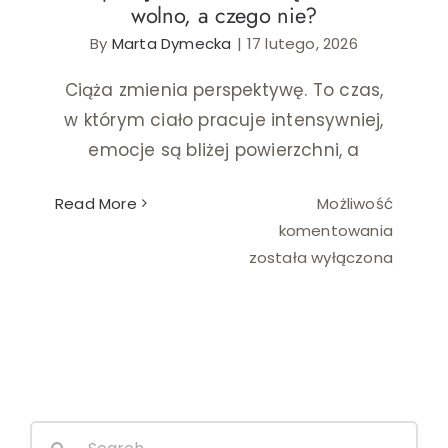
wolno, a czego nie?
By
Marta Dymecka
|
17 lutego, 2026
Ślub i wesele
Ciąża zmienia perspektywę. To czas,
Wystrój wnętrz
w którym ciało pracuje intensywniej,
emocje są bliżej powierzchni, a
Read More
Możliwość
Depilac
komentowania
lasero
została wyłączona
a
ciąża
–
co
wolno,
a
Search
czego