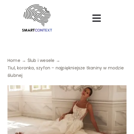
Skip
to
Toggle
content
Navigatio
Bezpieczeństwo
Uroda
Home
Ślub i wesele
Tiul, koronka, szyfon – najpiękniejsze tkaniny w modzie
Turystyka
ślubnej
Logistyka
Dietetyka
Finanse