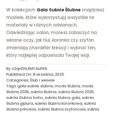
W kolekcjach
Gala Suknie Ślubne
znajdziesz
modele, które wykorzystują wszystkie te
materiały w różnych odsłonach.
Odwiedzając salon, możesz zobaczyć na
własne oczy, jak tiul, koronka czy szyfon
zmieniają charakter kreacji i wybrać ten,
który najlepiej odpowiada Twojej wizji.
By
o2qn0hLXMY4oPK6
Published On: 8 września, 2025
Categories:
Ślub i wesele
Tags:
gala suknie slubne
,
moda ślubna
,
moda
ślubna 2026
,
suknia ślubna
,
suknia ślubna 2026
,
suknia ślubna boho
,
suknia ślubna gala
,
suknia
ślubna gipiura
,
suknia ślubna koronkowa
,
suknia
ślubna princess
,
suknia ślubna szyfonowa
,
suknia