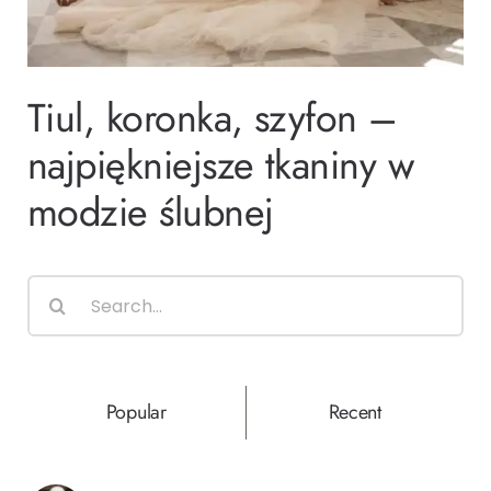
Ślub i wesele
Tiul, koronka, szyfon –
Wystrój wnętrz
najpiękniejsze tkaniny w
modzie ślubnej
Search
for:
Popular
Recent