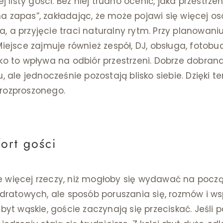
j listy gości. Bez niej trudno ocenić, jaka przestrze
a zapas”, zakładając, że może pojawi się więcej os
sta, a przyjęcie traci naturalny rytm. Przy planowani
Miejsce zajmuje również zespół, DJ, obsługa, fotobu
tko to wpływa na odbiór przestrzeni. Dobrze dobran
u, ale jednocześnie pozostają blisko siebie. Dzięki 
 rozproszonego.
ort gości
 więcej rzeczy, niż mogłoby się wydawać na począ
adratowych, ale sposób poruszania się, rozmów i ws
byt wąskie, goście zaczynają się przeciskać. Jeśli p