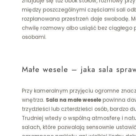
znajduje się tuż obok stołów, rozmowy przy 
między poszczególnymi częściami sali od
rozplanowana przestrzeń daje swobodę. Moż
chwilę rozmowy albo usiąść bez ciągłego p
osobami.
Małe wesele – jaka sala spraw
Przy kameralnym przyjęciu ogromne znacze
wnętrza.
Sala na małe wesele
powinna dawa
trzydzieści lub czterdzieści osób, bardzo 
Trudniej wtedy o wspólną atmosferę i natu
salach, które pozwalają sensownie ustawić