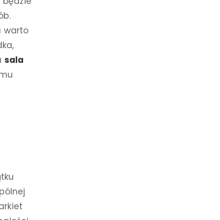
ń będzie
ób.
u warto
dka,
a
sala
temu
tku
pólnej
arkiet