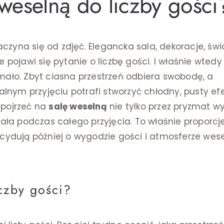
weselną do liczby gości
zyna się od zdjęć. Elegancka sala, dekoracje, świa
 pojawi się pytanie o liczbę gości. I właśnie wtedy
mało. Zbyt ciasna przestrzeń odbiera swobodę, a
nym przyjęciu potrafi stworzyć chłodny, pusty efe
spojrzeć na
salę weselną
nie tylko przez pryzmat w
łała podczas całego przyjęcia. To właśnie proporcj
ecydują później o wygodzie gości i atmosferze wese
iczby gości?