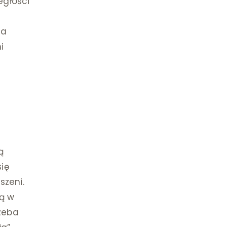
egłości
na
i
ą
się
szeni.
ją w
rzeba