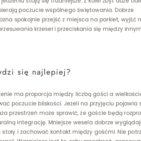
jedzeniu stają się trudniejsze. Z kolei zbyt duże odl
bierają poczucie wspólnego świętowania. Dobrze
na spokojnie przejść z miejsca na parkiet, wyjść 
rzesuwania krzeseł i przeciskania się między innym
dzi się najlepiej?
nie ma proporcja między liczbą gości a wielkości
ć poczucie bliskości. Jeżeli na przyjęciu pojawia 
duża przestrzeń może sprawić, że goście będą rozpro
ralną integrację. Mniejsze wesela dobrze wygląda
 stoły i zachować kontakt między gośćmi. Nie pot