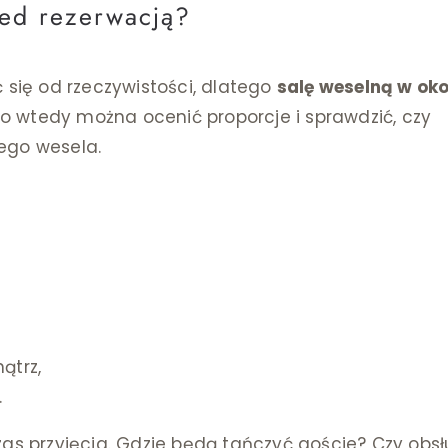
zed rezerwacją?
 się od rzeczywistości, dlatego
salę weselną w ok
ero wtedy można ocenić proporcje i sprawdzić, czy
ego wesela.
ątrz,
.
zas przyjęcia. Gdzie będą tańczyć goście? Czy obs