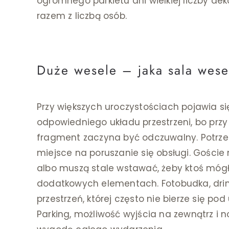
ogromnego parkietu ani wielkiej liczby deko
razem z liczbą osób.
Duże wesele – jaka sala wes
Przy większych uroczystościach pojawia si
odpowiedniego układu przestrzeni, bo prz
fragment zaczyna być odczuwalny. Potrzeb
miejsce na poruszanie się obsługi. Goście n
albo muszą stale wstawać, żeby ktoś mógł
dodatkowych elementach. Fotobudka, drink
przestrzeń, której często nie bierze się p
Parking, możliwość wyjścia na zewnątrz i 