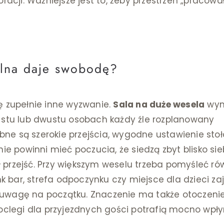
racji. Ważniejsze jest to, żeby przestrzeń „pracowa
elna daje swobodę?
ę zupełnie inne wyzwanie.
Sala na duże wesela
wy
y stu lub dwustu osobach każdy źle rozplanowany
ne są szerokie przejścia, wygodne ustawienie stoł
ie powinni mieć poczucia, że siedzą zbyt blisko sie
 przejść. Przy większym weselu trzeba pomyśleć ró
 bar, strefa odpoczynku czy miejsce dla dzieci za
od uwagę na początku. Znaczenie ma także otoczenie 
noclegi dla przyjezdnych gości potrafią mocno wpł