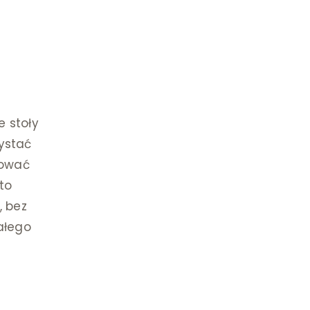
e stoły
ystać
hować
to
, bez
ałego