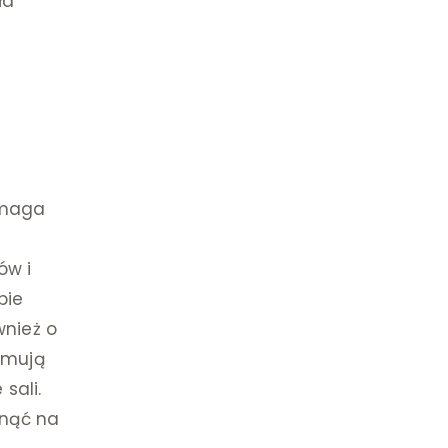
ła”
maga
ów i
bie
wnież o
jmują
sali.
ynąć na