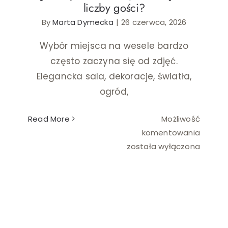
liczby gości?
By
Marta Dymecka
|
26 czerwca, 2026
Ślub i wesele
Wybór miejsca na wesele bardzo
Wystrój wnętrz
często zaczyna się od zdjęć.
Elegancka sala, dekoracje, światła,
ogród,
Read More
Możliwość
Jak
komentowania
dopas
została wyłączona
salę
weseln
do
liczby
gości?