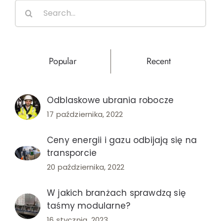
Search
rowery
for:
cargo
na
straży
Popular
Recent
ekologi
Odblaskowe ubrania robocze
17 października, 2022
Ceny energii i gazu odbijają się na
transporcie
20 października, 2022
W jakich branżach sprawdzą się
taśmy modularne?
16 stycznia, 2023