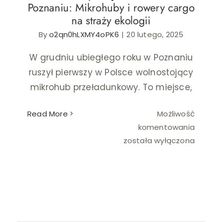
Poznaniu: Mikrohuby i rowery cargo
na straży ekologii
Ślub i wesele
By
o2qn0hLXMY4oPK6
|
20 lutego, 2025
Wystrój wnętrz
W grudniu ubiegłego roku w Poznaniu
ruszył pierwszy w Polsce wolnostojący
mikrohub przeładunkowy. To miejsce,
Read More
Możliwość
Nowato
komentowania
podejś
została wyłączona
do
dosta
w
Poznani
Mikroh
i